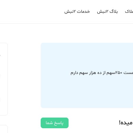
لاک
بلاگ ۲نبش
خدمات ۲نبش
م
میده!
پاسخ شما