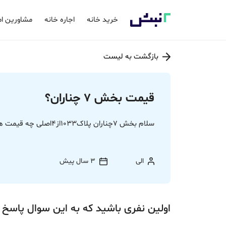
خرید خانه
اجاره خانه
مشاورین ام
بازگشت به لیست
قیمت بخش 7 چناران؟
سلام بخش 7چناران پلاک1033از4اصلی چه قیمت هست 250سهم از ده هزار سهم دارم
الی
3 سال پیش
اولین نفری باشید که به این سوال پاسخ 