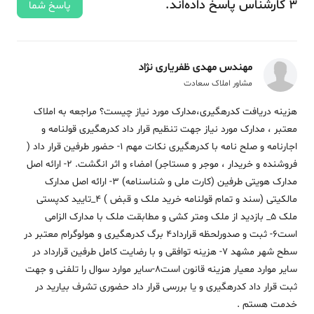
3
کارشناس
پاسخ
داده‌اند.
پاسخ شما
مهندس مهدی ظفریاری نژاد
مشاور املاک سعادت
هزینه دریافت کدرهگیری،مدارک مورد نیاز چیست؟ مراجعه به املاک
معتبر ، مدارک مورد نیاز جهت تنظیم قرار داد کدرهگیری قولنامه و
اجارنامه و صلح نامه با کدرهگیری نکات مهم 1- حضور طرفین قرار داد (
فروشنده و خریدار ، موجر و مستاجر) امضاء و اثر انگشت. 2- ارائه اصل
مدارک هویتی طرفین (کارت ملی و شناسنامه) 3- ارائه اصل مدارک
مالکیتی (سند و تمام قولنامه خرید ملک و قبض ) 4_تایید کدپستی
ملک 5_ بازدید از ملک ومتر کشی و مطابقت ملک با مدارک الزامی
است6- ثبت و صدورلحظه قرارداد4 برگ کدرهگیری و هولوگرام معتبر در
سطح شهر مشهد 7- هزینه توافقی و با رضایت کامل طرفین قرارداد در
سایر موارد معیار هزینه قانون است8-سایر موارد سوال را تلفنی و جهت
ثبت قرار داد کدرهگیری و یا بررسی قرار داد حضوری تشرف بیارید در
خدمت هستم .