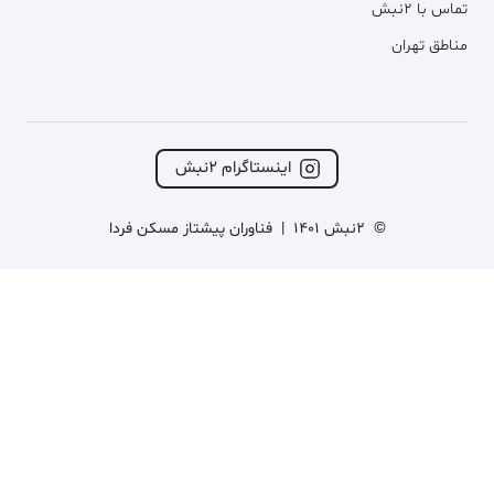
تماس با ۲نبش
مناطق تهران
اینستاگرام ۲نبش
©
2نبش 1401
|
فناوران پیشتاز مسکن فردا