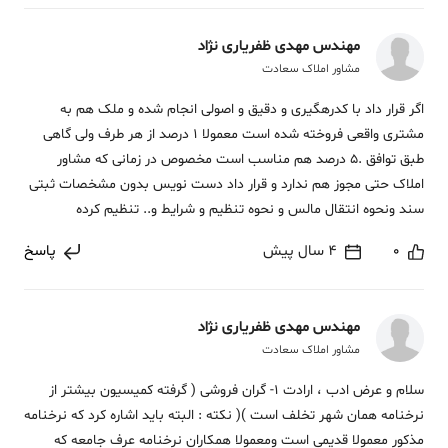
مهندس مهدی ظفریاری نژاد
مشاور املاک سعادت
اگر قرار داد با کدرهگیری و دقیق و اصولی انجام شده و ملک هم به
مشتری واقعی فروخته شده است معمولا 1 درصد از هر طرف ولی گاهی
طبق توافق .5 درصد هم مناسب است مخصوص در زمانی که مشاور
املاک حتی مجوز هم ندارد و قرار داد دست نویس بدون مشخصات ثبتی
سند ونحوه انتقال مالس و نحوه تنظیم و شرایط و.. تنظیم کرده
0
4 سال پیش
پاسخ
مهندس مهدی ظفریاری نژاد
مشاور املاک سعادت
سلام و عرض ادب ، ارادت 1- گران فروشی ( گرفته کمیسیون بیشتر از
نرخنامه همان شهر تخلف است )( نکته : البته باید اشاره کرد که نرخنامه
مذکور معمولا قدیمی است ومعمولا همکاران نرخنامه عرف جامعه که