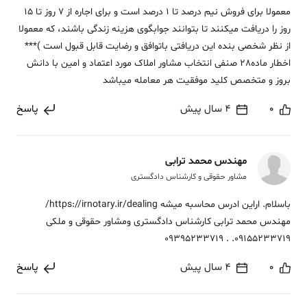
معمولا برای فروش نیم درصد تا 1 درصد است و برای اجاره از 7 روز تا 15
روز را دریافت میکنند تا بتوانند جوابگوی هزینه زندگی باشند، که معمولا
از نظر شخصی بنده این دریافتی باتوافق و رضایت قابل قبول است )***
اخطار ماده28 صنفی انتخاب مشاور املاک مورد اعتماد و امین با دانش
بروز و متخصص کلید موفقیت هر معامله میباشد
0
4 سال پیش
پاسخ
مهندس محمد ترابی
مشاور حقوقی و کارشناس دادگستری
باسلام. اراین ادرس محاسبه میشه https://irnotary.ir/dealing/
مهندس محمد ترابی کارشناس دادگستری ومشاور حقوقی و ملکی
09155233719. . 09395233719
0
4 سال پیش
پاسخ