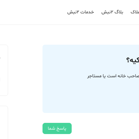
لاک
بلاگ ۲نبش
خدمات ۲نبش
م
یه؟
احب خانه است یا مستاجر
پاسخ شما