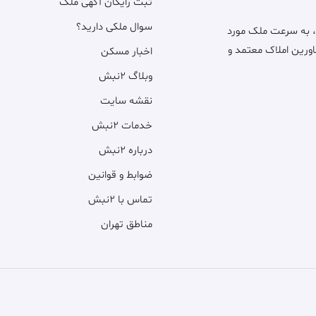
ثبت رایگان آگهی ملک
سوال ملکی دارید؟
، به سرعت ملک مورد
اورین املاک معتمد و
اخبار مسکن
وبلاگ ۲نبش
نقشه سایت
خدمات ۲نبش
درباره ۲نبش
ضوابط و قوانین
تماس با ۲نبش
مناطق تهران