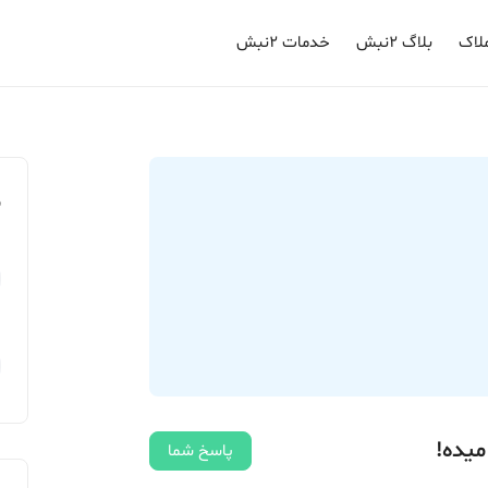
لاک
بلاگ ۲نبش
خدمات ۲نبش
م
میده!
پاسخ شما