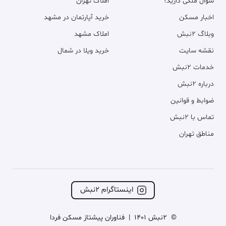
سوال ملکی دارید؟
املاک تهران
اخبار مسکن
خرید آپارتمان در مشهد
وبلاگ ۲نبش
املاک مشهد
نقشه سایت
خرید ویلا در شمال
خدمات ۲نبش
درباره ۲نبش
ضوابط و قوانین
تماس با ۲نبش
مناطق تهران
اینستاگرام ۲نبش
©
2نبش 1401
|
فناوران پیشتاز مسکن فردا