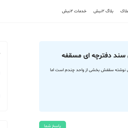
لاک
بلاگ ۲نبش
خدمات ۲نبش
م
 سند دفترچه ای مسقفه
 نوشته سقفش بخشی از واحد چندم است اما
پاسخ شما