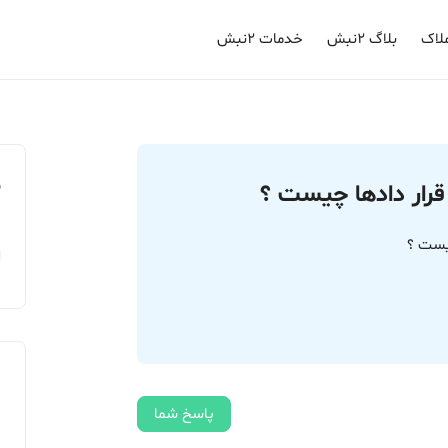
لاک
بلاگ ۲نبش
خدمات ۲نبش
م
رار دادها چیست ؟
یست ؟
پاسخ شما