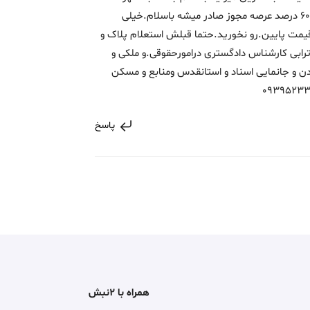
.منطقه. طرح تفصیلی و... داره ولیکن معمولا 60 درصد عرصه مجوز صادر میشه باسلام.خیلی
یمت پایین.رو نخورید.حتما قبلش استعلام پلاک و
رابی کارشناس دادگستری درامورحقوقی.و ملکی و
دن و جانمایی اسناد و استانقدس ومنابع و مسکن
پاسخ
همراه با ۲نبش