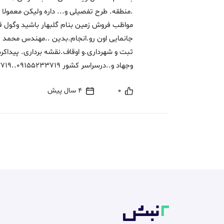
مواظب فروش زمین بنام گلبهار باشید وگول ق
جانمایی اون رو.انجام.بدین ..مهندس محمد ت
ثبت و شهرداری.و اوقاف.نقشه برداری. پیداکر
وجهاد و..درسراسر کشور 09155233719..09395233719
0
4 سال پیش