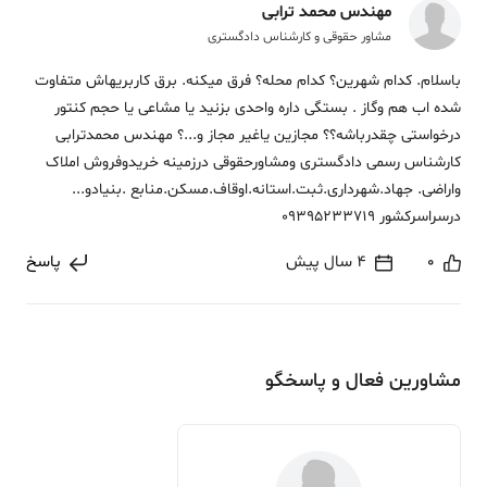
مهندس محمد ترابی
مشاور حقوقی و کارشناس دادگستری
باسلام. کدام شهرین؟ کدام محله؟ فرق میکنه. برق کاربریهاش متفاوت
شده اب هم وگاز . بستگی داره واحدی بزنید یا مشاعی یا حجم کنتور
درخواستی چقدرباشه؟؟ مجازین یاغیر مجاز و...؟ مهندس محمدترابی
کارشناس رسمی دادگستری ومشاورحقوقی درزمینه خریدوفروش املاک
واراضی. جهاد.شهرداری.ثبت.استانه.اوقاف.مسکن.منابع .بنیادو...
درسراسرکشور 09395233719
0
4 سال پیش
پاسخ
مشاورین فعال و پاسخگو