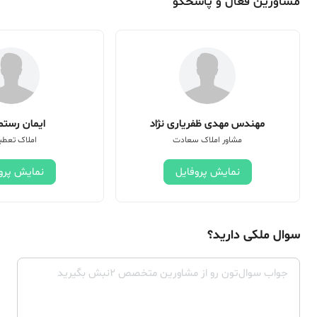
مشاورین فعال و پاسخگو
مهندس مهدی ظفریاری نژاد
ایمان رستم 
مشاور املاک سعادت
املاک تعطی
نمایش پروفایل
نمایش پرو
سوال ملکی دارید؟