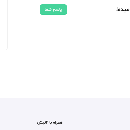
میده!
پاسخ شما
همراه با ۲نبش