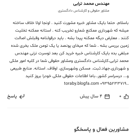
مهندس محمد ترابی
مشاور حقوقی و کارشناس دادگستری
باسلام. حتما بایک مشاور خبره مشورت کنید . اونجا اولا خلاف ساخته
میشه که شهرداری ممکنع شمارو تخریب کنه . استانه ممکنه تخلیت
کنند . معارض دیگه ممکنه پیدا بشه . باید درقولنامه وقبلش اصالت
زمین بررسی بشه . شما که میخای پونصد یا یک تومن ملک بخری شده
مبلغی بده بایک کارشناس خبره خرید کن بعد توسرت نزنی مهندس
محمد ترابی.کارشناس دادگستری ومشاور حقوقی شما در کلیه امور ملکی
و شهرداری.جهاد.ثبت. مسکن وشهرسازی. اوقاف. استانه. منابع طبیعی
و... درسراسر کشور..باما اطلاعات حقوقی ملکی خودرا بروز کنید
..toraby.blogfa.com 09395233719
0
4 سال پیش
پاسخ
مشاورین فعال و پاسخگو