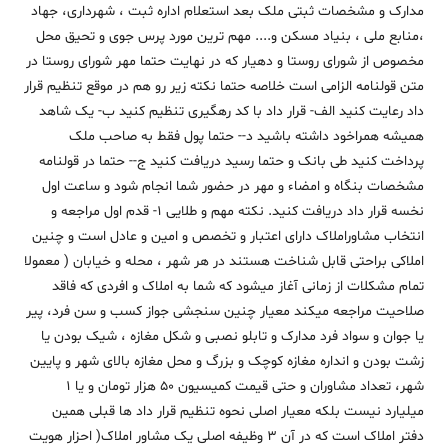
مدارک و مشخصات ثبتی ملک بعد استعلام اداره ثبت ، شهرداری، جهاد
،منابع ملی ، بنیاد مسکن و.... مهم ترین مورد پرس جوی و تحیق محل
مخصوص از شورای روستا و دهیار که در نهایت حتما مهر شورای روستا در
متن قولنامه الزامی است خلاصه حتما نکته زیر رو هم در موقع تنظیم قرار
داد رعایت کنید الف- قرار داد با کد رهگیری تنظیم کنید ب- یک شاهد
همیشه همراخود داشته باشید د-- حتما پول فقط به صاحب ملک
پرداخت کنید طی بانک و حتما رسید دریافت کنید ج-- حتما در قولنامه
مشخصات بنگاه و امضاء و مهر در حضور شما انجام شود و ساعت اول
نخسه قرار داد دریافت کنید. نکته مهم و طلایی 1- قدم اول مراجعه و
انتخاب مشاوراملاک دارای اعتبار و تخصص و امین و عادل است و چنین
املاکی براحتی قابل شناخت هستند در هر شهر ، محله و خیابان ( معمولا
تمام مشکلات از زمانی آغاز میشود که شما به املاک و افردی که فاقد
صلاحیت مراجعه میکند معیار چنین سنجشی جواز کسب و سن فرد، پیر
یا جوان و سواد فرد مدارک و تابلو نصبی و شکل مغازه ، شیک بودن یا
زشت بودن و انداره مغازه کوچک و بزرگ و محل مغازه بالای شهر و پایین
شهر، تعداد مشاوران و حتی قیمت کمیسیون 50 هزار تومان و یا 1
میلیارد نیست بلکه معیار اصلی نحوه تنظیم قرار داد ها قبلی همین
دفتر املاک است که در آن 3 وظیفه اصلی یک مشاور املاک( احزار هویت