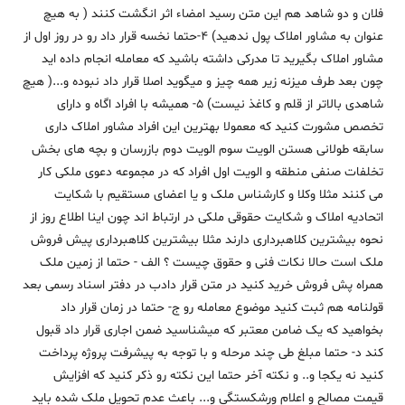
فلان و دو شاهد هم این متن رسید امضاء اثر انگشت کنند ( به هیچ
عنوان به مشاور املاک پول ندهید) 4-حتما نخسه قرار داد رو در روز اول از
مشاور املاک بگیرید تا مدرکی داشته باشید که معامله انجام داده اید
چون بعد طرف میزنه زیر همه چیز و میگوید اصلا قرار داد نبوده و...( هیچ
شاهدی بالاتر از قلم و کاغذ نیست) 5- همیشه با افراد اگاه و دارای
تخصص مشورت کنید که معمولا بهترین این افراد مشاور املاک داری
سابقه طولانی هستن الویت سوم الویت دوم بازرسان و بچه های بخش
تخلفات صنفی منطقه و الویت اول افراد که در مجموعه دعوی ملکی کار
می کنند مثلا وکلا و کارشناس ملک و یا اعضای مستقیم با شکایت
اتحادیه املاک و شکایت حقوقی ملکی در ارتباط اند چون اینا اطلاع روز از
نحوه بیشترین کلاهبرداری دارند مثلا بیشترین کلاهبرداری پیش فروش
ملک است حالا نکات فنی و حقوق چیست ؟ الف - حتما از زمین ملک
همراه پش فروش خرید کنید در متن قرار دادب در دفتر اسناد رسمی بعد
قولنامه هم ثبت کنید موضوع معامله رو ج- حتما در زمان قرار داد
بخواهید که یک ضامن معتبر که میشناسید ضمن اجاری قرار داد قبول
کند د- حتما مبلغ طی چند مرحله و با توجه به پیشرفت پروژه پرداخت
کنید نه یکجا و.. و نکته آخر حتما این نکته رو ذکر کنید که افزایش
قیمت مصالح و اعلام ورشکستگی و... باعث عدم تحویل ملک شده باید