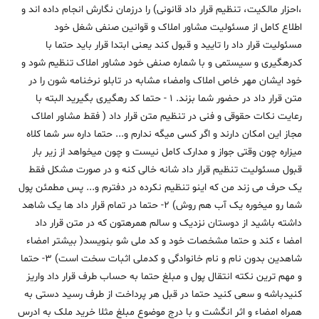
،احزار مالکیت، تنظیم قرار داد قانونی) را درزمان نگارش انجام داده اند و
اطلاع کامل از مسئولیت مشاور املاک و قوانین صنفی شغل خود
مسئولیت قرار داد را تایید و قبول کند یعنی ابتدا قرار باید حتما با
کدرهگیری و سیستمی و با شماره صنفی خود مشاور املاک تنظیم شود و
خود ایشان مهر خاص املاک وامضاء مشابه در تابلو نرخنامه شون را در
متن قرار داد در حضور شما بزند. 1 - حتما کد رهگیری بگیرید البته با
رعایت نکات حقوقی و فنی در تنظیم متن قرار داد ( فقط مشاور املاک
مجاز این امکان دارند و اگر کسی میگه ندارم و... حتما داره سر شما کلاه
میزاره چون وقتی جواز و مدارک کامل نیست و چون میخواهد از زیر بار
قبول مسئولیت تنظیم قرار داد شانه خالی کنه و در صورت مشکل فقط
یک حرف می زند من که اینو تنظیم نکرده در دفترم و... پس مطمئن پول
شما رو میخوره یک آب هم روش) 2- حتما در تمام قرار داد ها یک شاهد
داشته باشید از دوستان نزدیک و سالم همرهتون که در متن قرار داد
امضا ء کند و حتما مشخصات خود و کد ملی شو بنویسد( بیشتر امضاء
شاهدین بدون نام و نام خانوادگی و کدملی اثبات سخت است) 3- حتما
و مهم ترین نکته انتقال پول و مبلغ حتما به حساب طرف قرار داد واریز
کنیدباشه و سعی کنید حتما در قبل هر پرداخت از طرف رسید دستی به
همراه امضاء و اثر انگشت و با درج موضوع مبلغ مثلا خرید ملک به ادرس