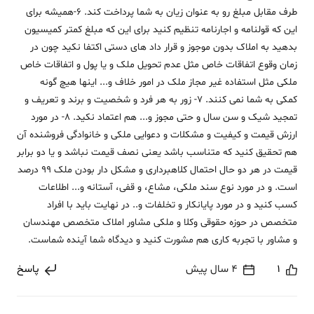
طرف مقابل مبلغ رو به عنوان زیان به شما پرداخت کند. 6-همیشه برای
این که قولنامه و اجارنامه تنظیم کنید برای این که مبلغ کمتر کمیسیون
بدهید به املاک بدون موجوز و قرار داد های دستی اکتفا نکید چون در
زمان وقوع اتفاقات خاص مثل عدم تحویل ملک و یا پول و اتفاقات خاص
ملکی مثل استفاده غیر مجاز ملک در امور خلاف و... اینها هیچ گونه
کمکی به شما نمی کنند. 7- زور به هر فرد و شخصیت و برند و تعریف و
تمجید شیک و سن سال و حتی مجوز و... هم اعتماد نکید. 8- در مورد
ارزش قیمت و کیفیت و مشکلات و دعوایی ملکی و خانوادگی فروشنده آن
هم تحقیق کنید که متناسب باشد یعنی نصف قیمت نباشد و یا دو برابر
قیمت در هر دو حال احتمال کلاهبرداری و مشکل دار بودن ملک 99 درصد
است. و در مورد نوع سند ملکی، مشاع، و قفی، آستانه و... اطلاعات
کسب کنید و در مورد پایانکار و تخلفات و.. در نهایت باید با افراد
متخصص در حوزه حقوقی وکلا و ملکی مشاور املاک متخصص مهندسان
و مشاور با تجربه کاری هم مشورت کنید و دیدگاه شما آینده شماست.
1
4 سال پیش
پاسخ