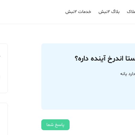
لاک
بلاگ ۲نبش
خدمات ۲نبش
م
ا اندرخ آینده داره؟
رد یانه
پاسخ شما