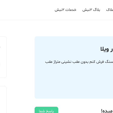
لاک
بلاگ ۲نبش
خدمات ۲نبش
م
ویلا
 را سنگ فرش کنم بدون عقب نشینی متراژ عقب
میده!
پاسخ شما