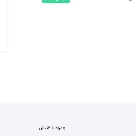
همراه با ۲نبش