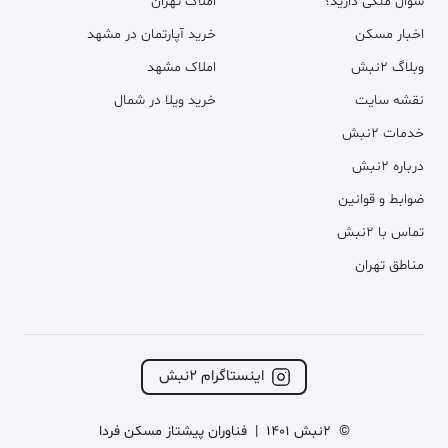
سوال ملکی دارید؟
املاک تهران
اخبار مسکن
خرید آپارتمان در مشهد
وبلاگ ۲نبش
املاک مشهد
نقشه سایت
خرید ویلا در شمال
خدمات ۲نبش
درباره ۲نبش
ضوابط و قوانین
تماس با ۲نبش
مناطق تهران
اینستاگرام ۲نبش
©
2نبش 1401
|
فناوران پیشتاز مسکن فردا