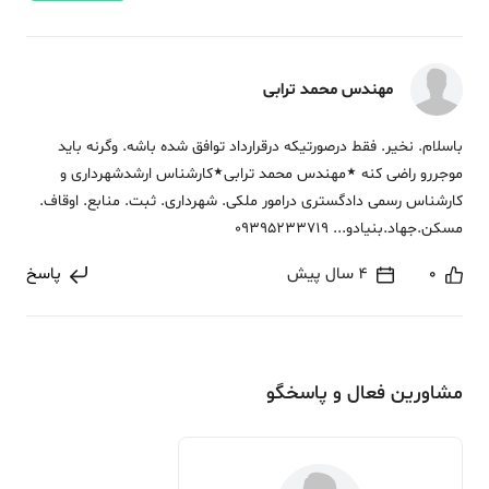
مهندس محمد ترابی
باسلام. نخیر. فقط درصورتیکه درقرارداد توافق شده باشه. وگرنه باید
موجررو راضی کنه ٭مهندس محمد ترابی٭کارشناس ارشدشهرداری و
کارشناس رسمی دادگستری درامور ملکی. شهرداری. ثبت. منابع. اوقاف.
مسکن.جهاد.بنیادو... 09395233719
0
4 سال پیش
پاسخ
مشاورین فعال و پاسخگو