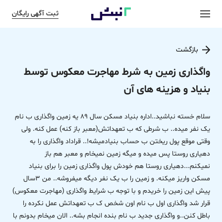
ثبت آگهی رایگان
بازگشت
واگذاری زمین به شرط مهاجرت معکوس توسط
بنیاد و هزینه های آن
سلام خسته نباشید..اداره بنیاد مسکن سال 89 یه زمین واگذاری ب نام
یک نفر میده.. ب شرطی که ب تعهداتش(معبر باز کنه) عمل کنه. ولی
وقتی موقع پول ریختن ب حساب بنیادمیشه!.. قراداد واگذاری را به
دهیاری روستا پس میده و میگه زمین نمیخام و معبر هم باز
نمیکنم...دهیاری روستا هم خودش پول واگذاری زمین را برای بنیاد
مسکن واریز میکنه. و زمین را ب یک نفر دیگه میفروشه.. من 3سال
پیش این زمین را خریدم و با توجه ب شرایط واگذاری (مهاجرت معکوس)
قرار شد واگذاری اول ب نام اون شخص ک ب تعهداتش عمل نکرده را
باطل کنن..و واگذاری جدید ب نام بنده انجام بشه.. الان میخام بدونم با