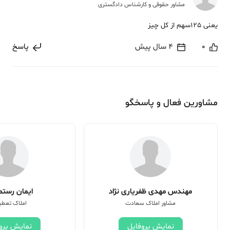
مشاور حقوقی و کارشناس دادگستری
یعنی 125سهم از کل چیز
0
4 سال پیش
پاسخ
مشاورین فعال و پاسخگو
مهندس مهدی ظفریاری نژاد
ایمان رستم 
مشاور املاک سعادت
املاک تعطی
نمایش پروفایل
نمایش پرو