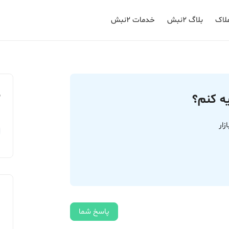
لاک
بلاگ ۲نبش
خدمات ۲نبش
م
یه کنم؟
زار
پاسخ شما