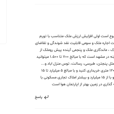
روز انچه معیار خرید ملک است 5موضوع است اولی افزایش ارزش ملک متناسب با تورم
دت اجاره ملک و سومی قابلیت نقد شوندگی و تقاضای
ک ، ماندگاری ملک و پنجمی آینده پیش روملک از
نظر بنده جهت خرید خانه ویلایی بهترین گذینه در مشهد است که با مبالخ 700 تا 1.500 میتوانید
 منطقه مثل پنجتن، طبرسی، رسالت، توس منزل اباد و...
باقیمت 1.500 تا 4 میلیارد خانه ویلایی 80 تا 120 متری خریداری کنید و با مبالغ 5 میلیارد تا 15
میلیارد املاک ویلای 250 متری خریداری کنید و با از 15 میلیارد و بیشتر املاک تجاری مسکونی با
گذاری در زمین بهتر از اپارتمان هوا است
پاسخ