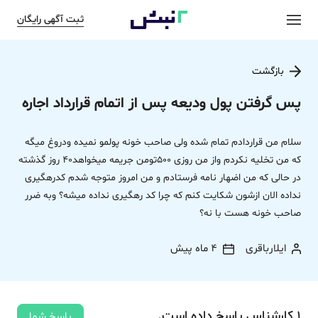
ثبت آگهی رایگان
بازگشت
پس گرفتن پول ودیعه پس از اتمام قرارداد اجاره
سلام من قراردادم تمام شده ولی صاحب خونه پولمو نمیده ودروغ میگه
که من تخلیه نکردم واز من روزی 500تومن جریمه میخواهد40 روز گذشته
در حالی که من اضهار نامه فرستادم و من امروز متوجه شدم کدرهگیری
نداده الان ازشون شکایت کنم که چرا کد رهگیری نداده میشه؟ وبه ضرر
صاحب خونه هست با نه؟
ایلارباقری
4 ماه پیش
1
کارشناس
پاسخ
داده‌ است.
پاسخ شما