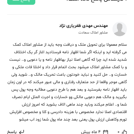
مهندس مهدی ظفریاری نژاد
مشاور املاک سعادت
سلام معمولا برای تحویل ملک و دیافت وجه باید از مشاور املاک کمک
می گرفته اید و اینکه اگر شما اظهار نامه فرستادید اغاز گر یک اختلاف
شدید شده اید چرا که گاهی اصلا نیاز بهاظهار نامه و یا دعویی و.. نیست
و با کمک مشاور املاک میشود بحث اتمام قرار داد و اختلا فات ملکی و
خسارت و.. حل کنید و نباید خودتون باعث تحریک مالک و.. شوید ولی
گاهی موجر واقعا از حد متعارف رفتاری و مالی عبور میکند که در اون زمان
باید اظهار نامه بفرستید و بعد هم با طرح دعویی مطالبه وجه پول پس
بگیرید و مالک هم دعویی مالکی وو خسارات و اجرت المثل ایام تصرف
شما و.. اعلام میکند وباید چند ماهی الاف بشوید که امروز ارزش
اقتصادی اصلا ندارد مخصوص با هزینه دادرسی و کلا و مخصوص افزایش
تورم وکاهش ارزش پول یعنی بعد چند ماه پول شما زود اب میشو
0
4 ماه پیش
پاسخ