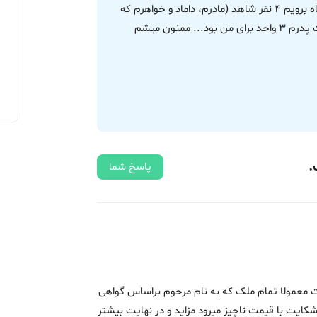
حق شما نیست و حق پسرم هست الان هم اگر دادگاه برویم 4 نفر شاهد (مادرم، داماد و خواهرم که
وصیتنامه پدرم را ننوشتند و همسرم) دارم که وصیت پدرم 3 واحد برای من بود... ممنون میشم
.
پاسخ شما
 معمولا تمام ملک که به نام مرحوم براساس گواهی
ایت با قیمت ناچیز میرود مزاید و در نهایت بیشتر