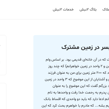
لاک
بلاگ ۲نبش
خدمات ۲نبش
م
پسر در زمین مشترک
ب پدرم زمینی حدود 400 متر داشت که در آن خانه‌ای قدیمی بود. بر اساس وام
بافت فرسوده 5 واحد ساخته شد (3 واحد در زمین من و 2 واحد در زمین خواهرانم) که چند روز
پیش اقساط وام به اتمام رسید. از ابتدا بنا بر این بود که 200 متر زمین برای من به عنوان فرزند
پسر و 200 متر زمین برای دو خواهرم باشه همه اقوام و آشنایان از این موضوع که 3 واحد در زمین
بزرگم گفت که این موضوع را به عنوان
ن پدرم به رحمت خدا رفت و واحدها به نام
ادعا دارد که باید دو واحدی که اقساط بانک
بشه... که مادرم با خواهرم بحث کرد که این