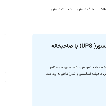
لاک
بلاگ ۲نبش
خدمات ۲نبش
م
هزینه تعمیر باتری پشتیبان آسانسور( UPS) با صاحبخانه
 معیوب میشه و باید تعویض بشه به عهده مستاجر
 ماهیانه آسانسور و شارژ ماهیانه پرداخت