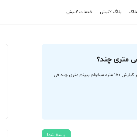
لاک
بلاگ ۲نبش
خدمات ۲نبش
م
ی متری چند؟
قیمت زمین در خواجه ربیع یوسفی 20 کنار باغ و تالار کیارش 150 متره میخوام ببینم متری چند فی
پاسخ شما