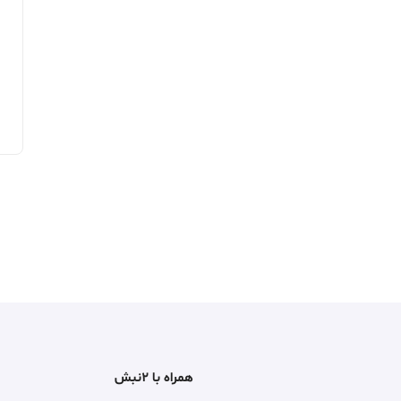
همراه با ۲نبش