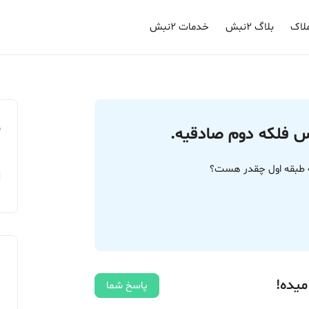
لاک
بلاگ ۲نبش
خدمات ۲نبش
م
س فلکه دوم صادقیه.
ه طبقه اول چقدر هست؟
میده!
پاسخ شما