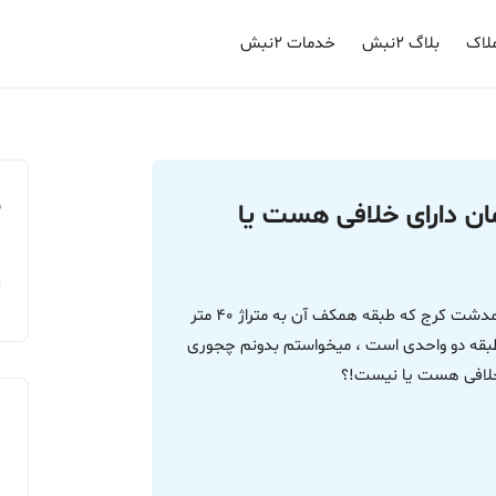
لاک
بلاگ ۲نبش
خدمات ۲نبش
م
ان دارای خلافی هست یا
سلام یک ملک قدیمی ساخت دیدم در منطقه ی خرمدشت کرج که طبقه همکف آن به متراژ 40 متر
طبقه دو واحدی است ، میخواستم بدونم چجوری
 خلافی هست یا نیست!؟