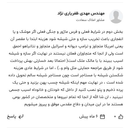
مهندس مهدی ظفریاری نژاد
مشاور املاک سعادت
بخش دوم در شرایط فعلی و فرس ماژور و جنگی فعلی اگر موشک و یا
انفجاری باعث تخریب سازه و حتی شیشه شود هزینه ابتدا با مقصر آن
یعنی امریکا متجاوز و ترامپ دیوانه و اسرائیل متجاوز و نتانیاهو احمق
است ولی از انجا که متجاوزان فعلان نیستند در نهایت اگر سازه و شیشه
اسیب ببیند با با مالک ملک است( احتمالا بعد خسارتی بهش پرداخت
شود از طریق مراجعه حمایتی مثل وام و..) ، اما در شرایط عادی هزینه
شکستن شیشه با مستاجر است چون مستاجر شیشه سالم تحویل داده
شده است ، در نهایت مهم اینکه شیشه چسب پهن بزنید و حتی یک
پرده ذخیم و پتو نصب کنید از داخل که خودتان و خانوداه اسیب جسمی
نبینید ، ان شا الله از انجا که تمام نیروها و متخصصان در کشور بومی
هستند ما در این میدان و دفاع مقدس موفق و پیروز میشویم
0
6 ماه پیش
پاسخ