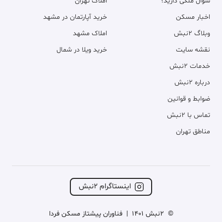
سوال ملکی دارید؟
املاک تهران
اخبار مسکن
خرید آپارتمان در مشهد
وبلاگ ۲نبش
املاک مشهد
نقشه سایت
خرید ویلا در شمال
خدمات ۲نبش
درباره ۲نبش
ضوابط و قوانین
تماس با ۲نبش
مناطق تهران
اینستاگرام ۲نبش
©
2نبش 1401
|
فناوران پیشتاز مسکن فردا