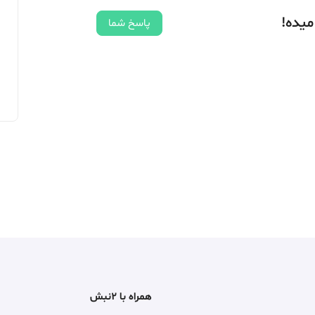
میده!
پاسخ شما
همراه با ۲نبش