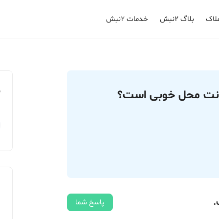
لاک
بلاگ ۲نبش
خدمات ۲نبش
م
سکونت محل خوبی است؟
.
پاسخ شما