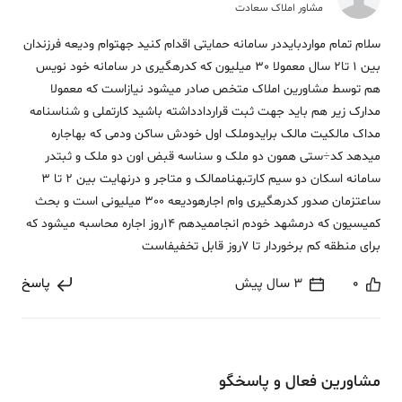
مشاور املاک سعادت
سلام تمام مواردبایددر سامانه حمایتی اقدام کنید جهتوام ودیعه فرزندان
بین 1 تا2 سال معمولا 30 میلیون که کدرهگیری در سامانه خود نویس
هم توسط مشاورین املاک متخص صادر میشود نیازاست که معمولا
مدارک زیر هم باید جهت ثبت قراردادداشته باشید کارتملی و شناسنامه
مداک مالکیت مالک برایدوملک اول خودش ساکن ودمی که بهاجاره
میدهد کد÷ستی همون دو ملک و سناسه قبض اون دو ملک و ثبتدر
سامانه اسکان دو سیم کارتبهناممالک و متاجر و درنهایت بین 2 تا 3
ساعتزمان صدور کدرهگیری وام اجارهودیعه 300 میلیونی است و بحث
کمیسیون که درمشهد خودم انجاممیدهم 14روز اجاره محاسبه میشود که
برای منطقه کم برخوردار تا 7روز قابل تخفیفاست
0
3 سال پیش
پاسخ
مشاورین فعال و پاسخگو