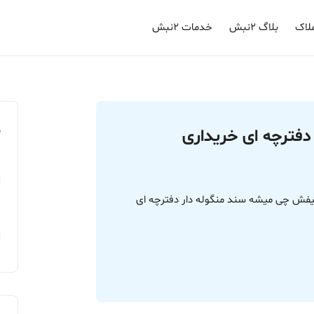
لاک
بلاگ ۲نبش
خدمات ۲نبش
م
دار دفترچه ای خریداری
لاک 235خریدم اینها تکلیفش چی میشه سند منگوله دار دفترچه ای