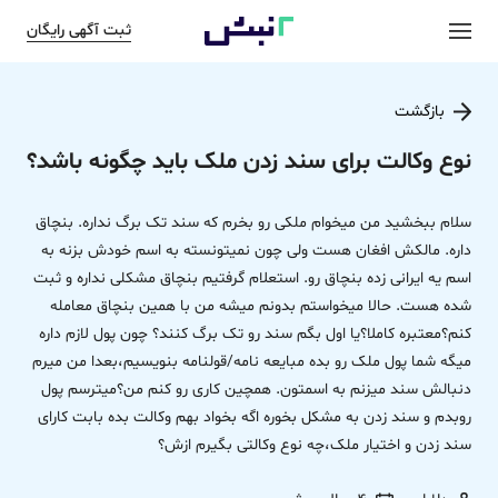
ثبت آگهی رایگان
بازگشت
نوع وکالت برای سند زدن ملک باید چگونه باشد؟
سلام ببخشید من میخوام ملکی رو بخرم که سند تک برگ نداره. بنچاق
داره. مالکش افغان هست ولی چون نمیتونسته به اسم خودش بزنه به
اسم یه ایرانی زده بنچاق رو. استعلام گرفتیم بنچاق مشکلی نداره و ثبت
شده هست. حالا میخواستم بدونم میشه من با همین بنچاق معامله
کنم؟معتبره کاملا؟یا اول بگم سند رو تک برگ کنند؟ چون پول لازم داره
میگه شما پول ملک رو بده مبایعه نامه/قولنامه بنویسیم،بعدا من میرم
دنبالش سند میزنم به اسمتون. همچین کاری رو کنم من؟میترسم پول
رو‌بدم و سند زدن به مشکل بخوره اگه بخواد بهم وکالت بده بابت کارای
سند زدن و اختیار ملک،چه نوع وکالتی بگیرم ازش؟