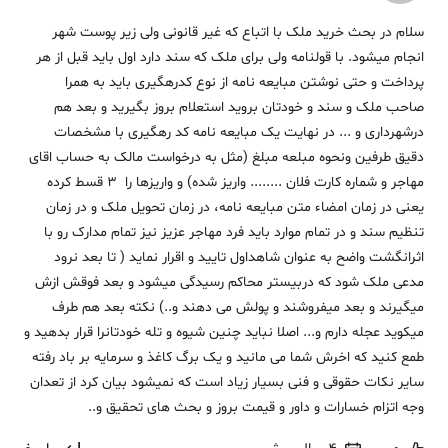
سلام در بحث خرید ملک با اتباع که غیر قانونی ولی زیر پوست شهر
انجام میشود. با قولنامه ولی برای ملک که سند دارد اول باید قبل از هر
پرداخت و حتی نوشتن مبایعه نامه از نوع کدرهگیری باید به همرا
صاحب ملک و سند و خودتان بروید استعلام بروز بگیرید و بعد هم
درشهرداری و ... در نهایت یک مبایعه نامه کد رهگیری با مشخصات
دقیق طرفین ونحوه مبلعه مبلغ (مثل به درخواست مالک به حساب اقای
مهاجر و شماره کارت فلان ........ واریز شده) و واریزها را 3 قسط کرده
یعنی در زمان امضاء متن مبایعه نامه، در زمان تحویل ملک و در زمان
تنظیم سند و در تمام موارد باید فرد مهاجر عزیز نیز تمام مدارک رو با
اثرانگشت واضح به عنوان شاهداول تایید و اقرار نماید ( تا بعد نرود
مدعی ملک شود که دربیستر محاکم رسیدگی میشود و بعد فوقش ازش
میگیرند و بعد میفروشند و پولش می دهند و..) نکته بعد هم طرف
میکوید عجله دارم و... اصلا نباید چنین شیوه و تله خودتانرا قرار بدهید و
طمع کنید که اخرش شما می مانید و یک برگ کاغذ و سرمایه بر باد رفته
سایر نکات حقوقی و فنی بسیار زیاد است که نمیشود بیان کرد از تعدان
وجه اتزام خسارات و داور و قیمت بروز و بحث های تحقیق و..