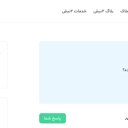
لاک
بلاگ ۲نبش
خدمات ۲نبش
م
.
پاسخ شما