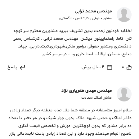
مهندس محمد ترابی
مشاور حقوقی و کارشناس دادگستری
لطفابه خودتون زحمت بدین تشریف ببرید مشاورین محترم سر کوچه
تان. کاملا راهنماییتون میکنن. مهندس محمد ترابی . کارشناس رسمی
دادگستری ومشاور حقوقی درامور ملکی.شهرداری.ثبت.دارایی. جهاد.
منابع. مسکن. اوقاف. استانداری و.... درسراسر کشور
0
4 سال پیش
پاسخ
مهندس مهدی ظفریاری نژاد
مشاور املاک سعادت
سلام امروز متاسفانه در منطقه شما مثل تمام منطقه دیگر تعداد زیادی
دفاتر املاک و حجتی شبهه املاک بدون جواز شیک و در هر دفتر با تعداد
ده برابر مشاور که بدون کوچکترین اموزش و تخصصی قیمت گذاری
ناصیح انجام میدهند وجود دارد و این تعداد زیادی باعث نابسامانی بازار