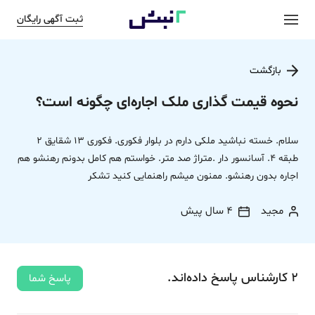
ثبت آگهی رایگان
بازگشت
نحوه قیمت گذاری ملک اجاره‌ای چگونه است؟
سلام. خسته نباشید ملکی دارم در بلوار فکوری. فکوری 13 شقایق 2
طبقه 4. آسانسور دار .متراژ صد متر. خواستم هم کامل بدونم رهنشو هم
اجاره بدون رهنشو. ممنون میشم راهنمایی کنید تشکر
مجید
4 سال پیش
2
کارشناس
پاسخ
داده‌اند.
پاسخ شما