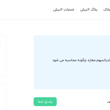
لاک
بلاگ ۲نبش
خدمات ۲نبش
م
.
پاسخ شما