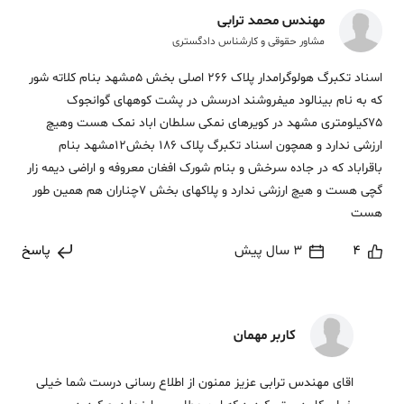
مهندس محمد ترابی
مشاور حقوقی و کارشناس دادگستری
اسناد تکبرگ هولوگرامدار پلاک 266 اصلی بخش 5مشهد بنام کلاته شور
که به نام بینالود میفروشند ادرسش در پشت کوههای گوانجوک
75کیلومتری مشهد در کویرهای نمکی سلطان اباد نمک هست وهیچ
ارزشی ندارد و همچون اسناد تکبرگ پلاک 186 بخش12مشهد بنام
باقراباد که در جاده سرخش و بنام شورک افغان معروفه و اراضی دیمه زار
گچی هست و هیچ ارزشی ندارد و پلاکهای بخش 7چناران هم همین طور
هست
4
3 سال پیش
پاسخ
کاربر مهمان
اقای مهندس ترابی عزیز ممنون از اطلاع رسانی درست شما خیلی