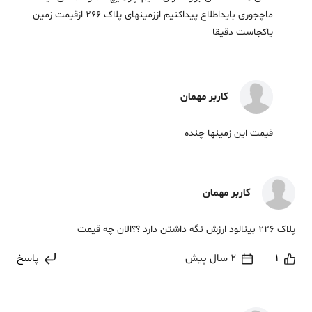
ماچجوری بایداطلاع پیداکنیم اززمینهای پلاک 266 ازقیمت زمین
یاکجاست دقیقا
کاربر مهمان
قیمت این زمینها چنده
کاربر مهمان
پلاک 226 بینالود ارزش نگه داشتن دارد ؟؟الان چه قیمت
1
2 سال پیش
پاسخ