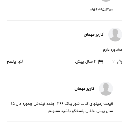
09193651380
کاربر مهمان
مشاوره دارم
3
2 سال پیش
پاسخ
کاربر مهمان
قیمت زمینهای کلات شور پلاک 266 ‌ چنده آیندش چطوره مال 15
سال پیش لطفان پاسخگو باشید ممنونم