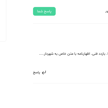
.
پاسخ شما
ازدد فنی. اظهارنامه با متن خاص به شهردار....
پاسخ