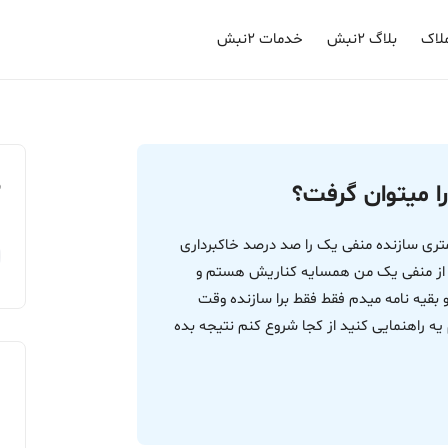
لاک
بلاگ ۲نبش
خدمات ۲نبش
م
ا میتوان گرفت؟
عی که بتونم جلو کار سازنده بگیرم تو کوچه 12 متری سازنده منفی یک را صد درصد خاکبرداری
ه از منفی یک من همسایه کناریش هستم و
و بقیه نامه میدم فقط فقط برا سازنده وقت
ه راهنمایی کنید از کجا شروع کنم نتیجه بده