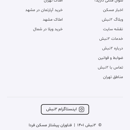
سوال ملکی دارید؟
املاک تهران
اخبار مسکن
خرید آپارتمان در مشهد
وبلاگ ۲نبش
املاک مشهد
نقشه سایت
خرید ویلا در شمال
خدمات ۲نبش
درباره ۲نبش
ضوابط و قوانین
تماس با ۲نبش
مناطق تهران
اینستاگرام ۲نبش
©
2نبش 1401
|
فناوران پیشتاز مسکن فردا