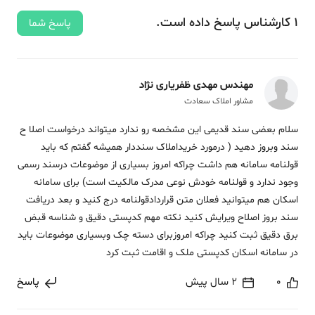
1
کارشناس
پاسخ
داده‌ است.
پاسخ شما
مهندس مهدی ظفریاری نژاد
مشاور املاک سعادت
سلام بعضی سند قدیمی این مشخصه رو ندارد میتواند درخواست اصلا ح
سند وبروز دهید ( درمورد خریداملاک سنددار همیشه گفتم که باید
قولنامه سامانه هم داشت چراکه امروز بسیاری از موضوعات درسند رسمی
وجود ندارد و قولنامه خودش نوعی مدرک مالکیت است) برای سامانه
اسکان هم میتوانید فعلان متن قراردادقولنامه درج کنید و بعد دریافت
سند بروز اصلاح ویرایش کنید نکته مهم کدپستی دقیق و شناسه قبض
برق دقیق ثبت کنید چراکه امروزبرای دسته چک وبسیاری موضوعات باید
در سامانه اسکان کدپستی ملک و اقامت ثبت کرد
0
2 سال پیش
پاسخ