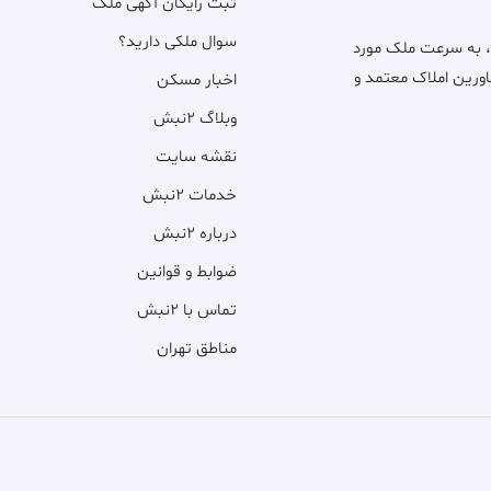
ثبت رایگان آگهی ملک
سوال ملکی دارید؟
، به سرعت ملک مورد
اورین املاک معتمد و
اخبار مسکن
وبلاگ ۲نبش
نقشه سایت
خدمات ۲نبش
درباره ۲نبش
ضوابط و قوانین
تماس با ۲نبش
مناطق تهران