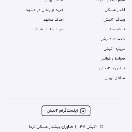
سوال ملکی دارید؟
املاک تهران
اخبار مسکن
خرید آپارتمان در مشهد
وبلاگ ۲نبش
املاک مشهد
نقشه سایت
خرید ویلا در شمال
خدمات ۲نبش
درباره ۲نبش
ضوابط و قوانین
تماس با ۲نبش
مناطق تهران
اینستاگرام ۲نبش
©
2نبش 1401
|
فناوران پیشتاز مسکن فردا