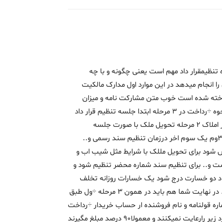
نظیمقرار داد مهم است یعنی چگونه و با چه
را انجام میدهد در این موارد اول مدارک مالکیت
ته شده است خوب متن مشارکت نامه و میزان
سهم و شرایط و این حق انتقال دارد در مورد نحوه ÷رداخت در 3 مرحله ابتدا جلسه تنظیم قرار داد
یک سوم ÷رداخت با دریافت قولنامه از مشاور املاک 2 مرحله تحویل ملک با صورت جلسه
÷رداخت یک سوم و ÷رداخت اخرین در محبه 3وم یک سوم اخر درزمان تنظیم سند رسمی و..
ص شود برای تحویل مللک با شرایط مثل شیب اب و
ست و.. برای تنظیم سند شماره محضر تنظیم شود و
ر داد دو خسارت درج شود یک خسارات روزانه تخلف
شرط و خسارات کلی در صورت عدم تحویل و.. در نهایت شما هم باید در همون 3 مرحله ÷ول طبق
ره قولنامه و نام فروشنده ار حساب خریدار ÷رداخت
کنید ولی متاسفانه املاک ها هیچ کدام از موارد زیر رارعایت نمیکنند و معمولا90 درصد مبلغ مگیرند