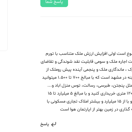
پاسخ شما
روز انچه معیار خرید ملک است 5موضوع است اولی افزایش ارزش ملک متناسب با تورم
دت اجاره ملک و سومی قابلیت نقد شوندگی و تقاضای
ک ، ماندگاری ملک و پنجمی آینده پیش روملک از
نظر بنده جهت خرید خانه ویلایی بهترین گذینه در مشهد است که با مبالخ 700 تا 1.500 میتوانید
 منطقه مثل پنجتن، طبرسی، رسالت، توس منزل اباد و...
باقیمت 1.500 تا 4 میلیارد خانه ویلایی 80 تا 120 متری خریداری کنید و با مبالغ 5 میلیارد تا 15
میلیارد املاک ویلای 250 متری خریداری کنید و با از 15 میلیارد و بیشتر املاک تجاری مسکونی با
گذاری در زمین بهتر از اپارتمان هوا است
پاسخ