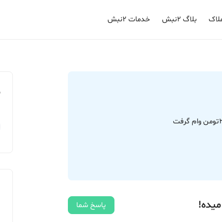
لاک
بلاگ ۲نبش
خدمات ۲نبش
م
میده!
پاسخ شما