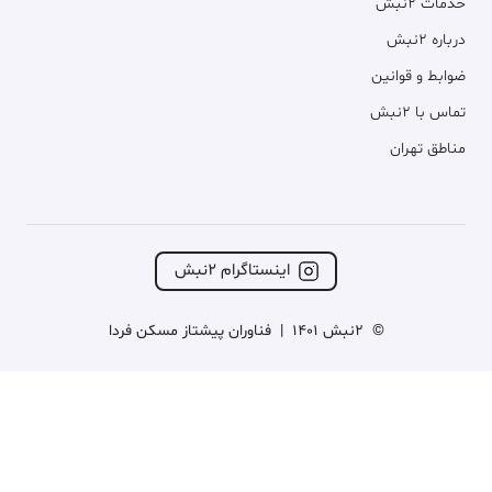
خدمات ۲نبش
درباره ۲نبش
ضوابط و قوانین
تماس با ۲نبش
مناطق تهران
اینستاگرام ۲نبش
©
2نبش 1401
|
فناوران پیشتاز مسکن فردا