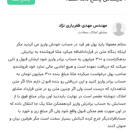
مهندس مهدی ظفریاری نژاد
مشاور املاک سعادت
سلام معمولا باید پول هر فرد در حساب خودش واریز می کردید مگر
اینکه بنگاه متن در قرارداداضافه میکرد مثلا فروشنده به برادرش
بدهکاراست و 300 میلیون به حساب برادر واریز شود ایشان قبول و تایی
میکند که دریافت نموده است و هیچ اعادیی مالی ندارد خود فروشندو
صاحب پول درخواست میکرده مثلا مبلغ بنده 300 میلیون تومان به
حساب برادر واریز کنید و این دریافتی رو بنده قبو ل دارم حالا اگر متن
شاهددارد که درست است ولی اگر چنین متن رو در متن قرارداد مشاور
املاک ننوشته مقصر است در نهایت بایددید اون برادر مبلغ فوق با از
حسابش به حساب برادرش واریز کردهممکن مثلا یک جا انتقال داده که
در اون صورت هم ممکن قبول واقع شود ولی اگر مبلغ ریز و خورد با
حسابافراددیگر خرج کرده اثباتش بسیار سخت است مگر طرفین بیان و
عنوان کنند