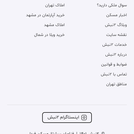
سوال ملکی دارید؟
املاک تهران
اخبار مسکن
خرید آپارتمان در مشهد
وبلاگ ۲نبش
املاک مشهد
نقشه سایت
خرید ویلا در شمال
خدمات ۲نبش
درباره ۲نبش
ضوابط و قوانین
تماس با ۲نبش
مناطق تهران
اینستاگرام ۲نبش
©
2نبش 1401
|
فناوران پیشتاز مسکن فردا