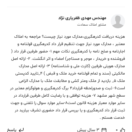
مهندس مهدی ظفریاری نژاد
مشاور املاک سعادت
هزینه دریافت کدرهگیری،مدارک مورد نیاز چیست؟ مراجعه به املاک
معتبر ، مدارک مورد نیاز جهت تنظیم قرار داد کدرهگیری قولنامه و
اجارنامه و صلح نامه با کدرهگیری نکات مهم 1- حضور طرفین قرار داد (
فروشنده و خریدار ، موجر و مستاجر) امضاء و اثر انگشت. 2- ارائه اصل
مدارک هویتی طرفین (کارت ملی و شناسنامه) 3- ارائه اصل مدارک
مالکیتی (سند و تمام قولنامه خرید ملک و قبض ) 4_تایید کدپستی
ملک 5_ بازدید از ملک ومتر کشی و مطابقت ملک با مدارک الزامی
است6- ثبت و صدورلحظه قرارداد4 برگ کدرهگیری و هولوگرام معتبر در
سطح شهر مشهد 7- هزینه توافقی و با رضایت کامل طرفین قرارداد در
سایر موارد معیار هزینه قانون است8-سایر موارد سوال را تلفنی و جهت
ثبت قرار داد کدرهگیری و یا بررسی قرار داد حضوری تشرف بیارید در
خدمت هستم .
0
3 سال پیش
پاسخ