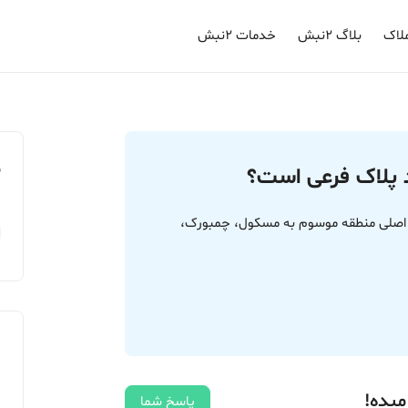
لاک
بلاگ ۲نبش
خدمات ۲نبش
م
د پلاک فرعی است؟
ا عرض سلام لطفا بفرمایید چگونه بفهمم پلاک 366 اصلی منطقه موسوم به مسکول، چمبورک،
میده!
پاسخ شما