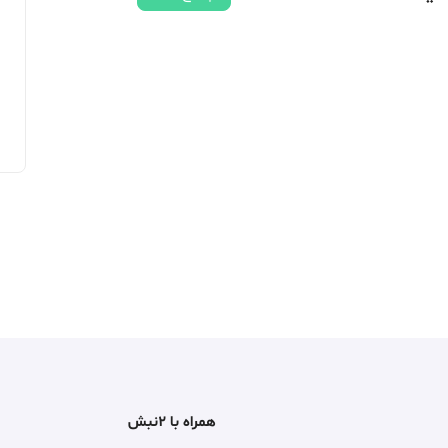
همراه با ۲نبش