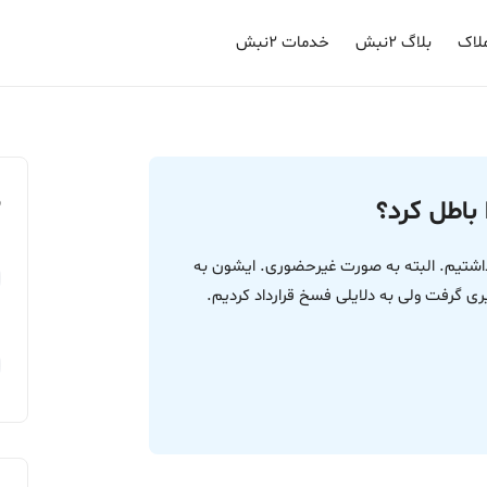
لاک
بلاگ ۲نبش
خدمات ۲نبش
م
باطل کرد؟
 داشتیم. البته به صورت غیرحضوری. ایشون به
یری گرفت ولی به دلایلی فسخ قرارداد کردیم.